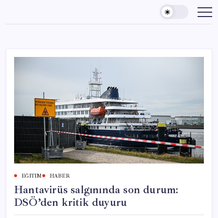
Skip
to
content
EĞITIM
HABER
Hantavirüs salgınında son durum:
DSÖ’den kritik duyuru