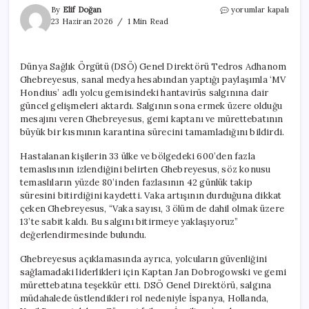
Hantavirüs
By
Elif Doğan
yorumlar kapalı
salgınında
23 Haziran 2026
1 Min Read
son
durum:
DSÖ’den
Dünya Sağlık Örgütü (DSÖ) Genel Direktörü Tedros Adhanom
kritik
Ghebreyesus, sanal medya hesabından yaptığı paylaşımla ‘MV
duyuru
için
Hondius’ adlı yolcu gemisindeki hantavirüs salgınına dair
güncel gelişmeleri aktardı. Salgının sona ermek üzere olduğu
mesajını veren Ghebreyesus, gemi kaptanı ve mürettebatının
büyük bir kısmının karantina sürecini tamamladığını bildirdi.
Hastalanan kişilerin 33 ülke ve bölgedeki 600’den fazla
temaslısının izlendiğini belirten Ghebreyesus, söz konusu
temaslıların yüzde 80’inden fazlasının 42 günlük takip
süresini bitirdiğini kaydetti. Vaka artışının durduğuna dikkat
çeken Ghebreyesus, “Vaka sayısı, 3 ölüm de dahil olmak üzere
13’te sabit kaldı. Bu salgını bitirmeye yaklaşıyoruz”
değerlendirmesinde bulundu.
Ghebreyesus açıklamasında ayrıca, yolcuların güvenliğini
sağlamadaki liderlikleri için Kaptan Jan Dobrogowski ve gemi
mürettebatına teşekkür etti. DSÖ Genel Direktörü, salgına
müdahalede üstlendikleri rol nedeniyle İspanya, Hollanda,