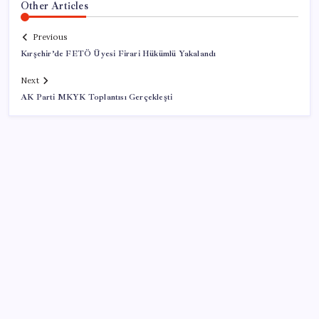
Other Articles
Previous
Kırşehir’de FETÖ Üyesi Firari Hükümlü Yakalandı
Next
AK Parti MKYK Toplantısı Gerçekleşti
SON YAZILAR
Ankara Emniyeti’nde sürpriz atama: Belediye
soruşturmalarını yürüten isim ‘terfi’ etti