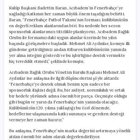
Kulüp Başkanı Sadettin Saran, Acıbadem’in Fenerbahçe’ye
sağladığı katkının her zaman büyük önem taşıdığını belirtti.
Saran, “Fenerbahçe Futbol Takımı’nın forması, kulübümüzün
en değerli reklam alanlarından biri. Bu nedenle her sezon
sponsorluk alanlarımızı titizlikle planlıyoruz. Acıbadem Sağlık
Grubu ile formamızdaki uygun alanlar üzerinde bu yılın
başında görüşmelere başladık. Mehmet Ali Aydınlar, konuyu ilk
gündeme getirdiğimiz andan itibaren kulübümüzün yanında
yer alma isteğini gösterdi ve bu işbirliğine destek vermekte
hiç tereddüt etmedi,” şeklinde konuştu.
Acıbadem Sağlık Grubu Yönetim Kurulu Başkanı Mehmet Ali
Aydınlar ise anlaşma ile ilgili düşüncelerini şöyle aktardı:
“Fenerbahçe’ye destek olmak benim için sadece bir
sponsorluk ilişkisi değil. Bu, bir aidiyet, sorumluluk ve ortak
bir hedefe yürümek adına önemli bir parça. Geçmişte olduğu
gibi bugün ve yarın da Fenerbahçe’nin yanında olacağız.
Kulübümüzün 120. yılına yaklaştığı bu özel dönemde,
hedeflerine ulaşmasında katkı sunmaya ve gereken desteği
vermeye her zaman hazırız.”
Bu anlaşma, Fenerbahçe’nin marka değerini artırmaya yönelik
atılan önemli bir adım olarak değerlendiriliyor.