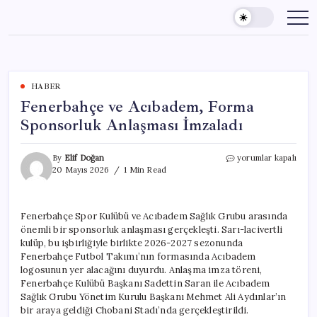
Skip
to
content
HABER
Fenerbahçe ve Acıbadem, Forma
Sponsorluk Anlaşması İmzaladı
Fenerbahçe
By
Elif Doğan
yorumlar kapalı
ve
20 Mayıs 2026
1 Min Read
Acıbadem,
Forma
Sponsorluk
Fenerbahçe Spor Kulübü ve Acıbadem Sağlık Grubu arasında
Anlaşması
önemli bir sponsorluk anlaşması gerçekleşti. Sarı-lacivertli
İmzaladı
için
kulüp, bu işbirliğiyle birlikte 2026-2027 sezonunda
Fenerbahçe Futbol Takımı’nın formasında Acıbadem
logosunun yer alacağını duyurdu. Anlaşma imza töreni,
Fenerbahçe Kulübü Başkanı Sadettin Saran ile Acıbadem
Sağlık Grubu Yönetim Kurulu Başkanı Mehmet Ali Aydınlar’ın
bir araya geldiği Chobani Stadı’nda gerçekleştirildi.