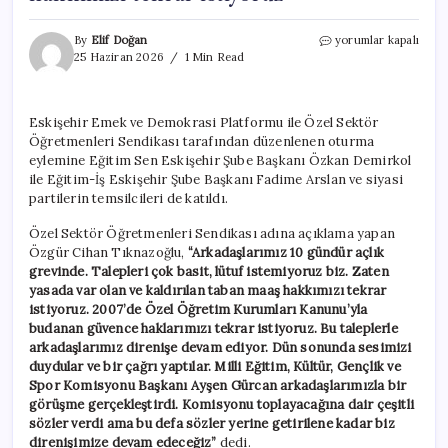
Eskişehir’de
By
Elif Doğan
yorumlar kapalı
öğretmenlerden
25 Haziran 2026
1 Min Read
oturma
eylemi:
‘Kaldırılan
Eskişehir Emek ve Demokrasi Platformu ile Özel Sektör
taban
Öğretmenleri Sendikası tarafından düzenlenen oturma
maaş
hakkımızı
eylemine Eğitim Sen Eskişehir Şube Başkanı Özkan Demirkol
tekrar
ile Eğitim-İş Eskişehir Şube Başkanı Fadime Arslan ve siyasi
istiyoruz’
partilerin temsilcileri de katıldı.
için
Özel Sektör Öğretmenleri Sendikası adına açıklama yapan
Özgür Cihan Tıknazoğlu,
“Arkadaşlarımız 10 gündür açlık
grevinde. Talepleri çok basit, lütuf istemiyoruz biz. Zaten
yasada var olan ve kaldırılan taban maaş hakkımızı tekrar
istiyoruz. 2007’de Özel Öğretim Kurumları Kanunu’yla
budanan güvence haklarımızı tekrar istiyoruz. Bu taleplerle
arkadaşlarımız direnişe devam ediyor. Dün sonunda sesimizi
duydular ve bir çağrı yaptılar. Milli Eğitim, Kültür, Gençlik ve
Spor Komisyonu Başkanı Ayşen Gürcan arkadaşlarımızla bir
görüşme gerçekleştirdi. Komisyonu toplayacağına dair çeşitli
sözler verdi ama bu defa sözler yerine getirilene kadar biz
direnişimize devam edeceğiz”
dedi.