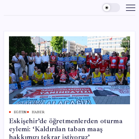
Skip
to
content
EĞITIM
HABER
Eskişehir’de öğretmenlerden oturma
eylemi: ‘Kaldırılan taban maaş
hakkımızı tekrar istiyoruz’