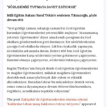
“SÖZLERİNİZİ TUTMAYA DAVET EDİYORUZ”
Milli Eğitim Bakanı Yusuf Tekin’e seslenen Tıknazoğlu, şöyle
devam etti:
“Yeri geldiği zaman, sıkıştığı zaman biz özel öğretim
kurumları öğretmenlerini yetersizlikle suçluyor. ‘Atanamamış
yetersiz öğretmenler’ diyor ama kendi çocuğunu da özel
okullara göndermekten geri durmuyor. Bir sürü bürokratın
çocuğu özel okullarda okuyor. Lütfen riyakarlık yapmayın,
sözünüzün arkasında durun. Sizleri 400 bin özel öğretim
öğretmenine karşı sözlerinizi yerine getirmeye çağırıyoruz.
Samimi olmaya çağırıyoruz, sözlerinizi tutmaya çağırıyoruz.
Bugün Türkiye’nin birçok ilinde özel öğretim öğretmenlerini
ve mağdur öğretmenleri, mülakat mağduru öğretmenleri
desteklemek amacıyla birçok ilde eylem ve etkinlik
düzenleniyor. Buradan tekrar bu mücadeleye destek veren,
omuz omuza dayanışmaya devam ettiren tüm kurumlara,
örgütlere, sendikalara teşekkür ediyorum.”
The post
Eskişehir’de öğretmenlerden oturma eylemi:
‘Kaldırılan taban maaş hakkımızı tekrar istiyoruz’
appeared