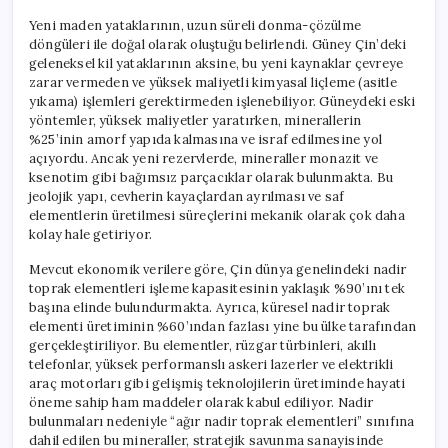
Yeni maden yataklarının, uzun süreli donma-çözülme
döngüleri ile doğal olarak oluştuğu belirlendi. Güney Çin’deki
geleneksel kil yataklarının aksine, bu yeni kaynaklar çevreye
zarar vermeden ve yüksek maliyetli kimyasal liçleme (asitle
yıkama) işlemleri gerektirmeden işlenebiliyor. Güneydeki eski
yöntemler, yüksek maliyetler yaratırken, minerallerin
%25’inin amorf yapıda kalmasına ve israf edilmesine yol
açıyordu. Ancak yeni rezervlerde, mineraller monazit ve
ksenotim gibi bağımsız parçacıklar olarak bulunmakta. Bu
jeolojik yapı, cevherin kayaçlardan ayrılması ve saf
elementlerin üretilmesi süreçlerini mekanik olarak çok daha
kolay hale getiriyor.
Mevcut ekonomik verilere göre, Çin dünya genelindeki nadir
toprak elementleri işleme kapasitesinin yaklaşık %90’ını tek
başına elinde bulundurmakta. Ayrıca, küresel nadir toprak
elementi üretiminin %60’ından fazlası yine bu ülke tarafından
gerçekleştiriliyor. Bu elementler, rüzgar türbinleri, akıllı
telefonlar, yüksek performanslı askeri lazerler ve elektrikli
araç motorları gibi gelişmiş teknolojilerin üretiminde hayati
öneme sahip ham maddeler olarak kabul ediliyor. Nadir
bulunmaları nedeniyle “ağır nadir toprak elementleri” sınıfına
dahil edilen bu mineraller, stratejik savunma sanayisinde