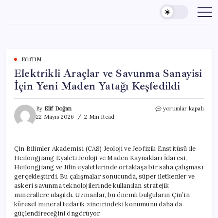
Skip
to
content
EĞITIM
Elektrikli Araçlar ve Savunma Sanayisi
İçin Yeni Maden Yatağı Keşfedildi
Elektrikli
By
Elif Doğan
yorumlar kapalı
Araçlar
22 Mayıs 2026
2 Min Read
ve
Savunma
Sanayisi
Çin Bilimler Akademisi (CAS) Jeoloji ve Jeofizik Enstitüsü ile
İçin
Heilongjiang Eyaleti Jeoloji ve Maden Kaynakları İdaresi,
Yeni
Maden
Heilongjiang ve Jilin eyaletlerinde ortaklaşa bir saha çalışması
Yatağı
gerçekleştirdi. Bu çalışmalar sonucunda, süper iletkenler ve
Keşfedildi
askeri savunma teknolojilerinde kullanılan stratejik
için
minerallere ulaşıldı. Uzmanlar, bu önemli bulguların Çin’in
küresel mineral tedarik zincirindeki konumunu daha da
güçlendireceğini öngörüyor.