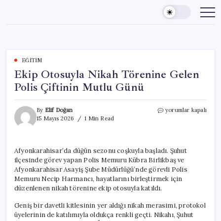
Skip
to
content
EĞITIM
Ekip Otosuyla Nikah Törenine Gelen
Polis Çiftinin Mutlu Günü
Ekip
By
Elif Doğan
yorumlar kapalı
Otosuyla
15 Mayıs 2026
1 Min Read
Nikah
Törenine
Gelen
Afyonkarahisar’da düğün sezonu coşkuyla başladı. Şuhut
Polis
ilçesinde görev yapan Polis Memuru Kübra Birlikbaş ve
Çiftinin
Mutlu
Afyonkarahisar Asayiş Şube Müdürlüğü’nde görevli Polis
Günü
Memuru Necip Harmancı, hayatlarını birleştirmek için
için
düzenlenen nikah törenine ekip otosuyla katıldı.
Geniş bir davetli kitlesinin yer aldığı nikah merasimi, protokol
üyelerinin de katılımıyla oldukça renkli geçti. Nikahı, Şuhut