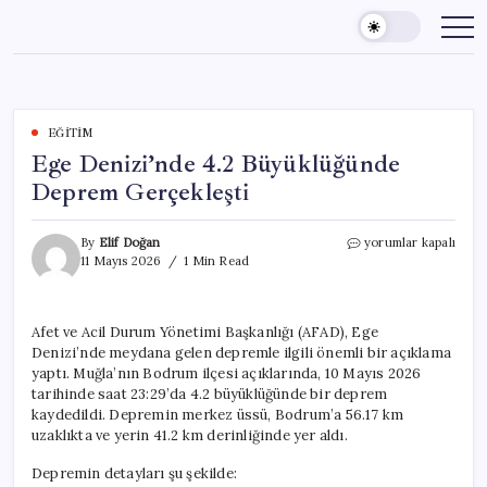
Skip
to
content
EĞITIM
Ege Denizi’nde 4.2 Büyüklüğünde
Deprem Gerçekleşti
Ege
By
Elif Doğan
yorumlar kapalı
Denizi’nde
11 Mayıs 2026
1 Min Read
4.2
Büyüklüğünde
Deprem
Afet ve Acil Durum Yönetimi Başkanlığı (AFAD), Ege
Gerçekleşti
Denizi’nde meydana gelen depremle ilgili önemli bir açıklama
için
yaptı. Muğla’nın Bodrum ilçesi açıklarında, 10 Mayıs 2026
tarihinde saat 23:29’da 4.2 büyüklüğünde bir deprem
kaydedildi. Depremin merkez üssü, Bodrum’a 56.17 km
uzaklıkta ve yerin 41.2 km derinliğinde yer aldı.
Depremin detayları şu şekilde: