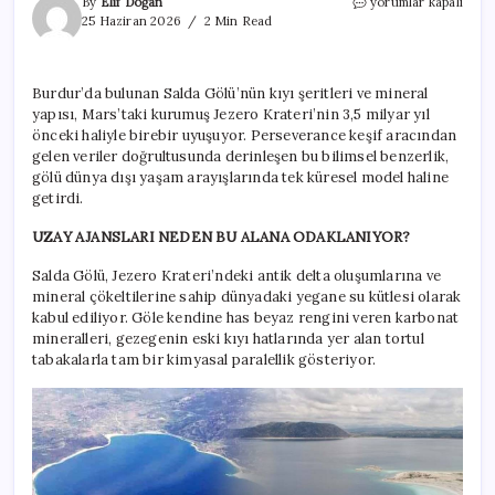
Dünya’nın
By
Elif Doğan
yorumlar kapalı
Mars’a
25 Haziran 2026
2 Min Read
en
çok
benzeyen
Burdur’da bulunan Salda Gölü’nün kıyı şeritleri ve mineral
gölü
yapısı, Mars’taki kurumuş Jezero Krateri’nin 3,5 milyar yıl
Türkiye’de:
Eşi
önceki haliyle birebir uyuşuyor. Perseverance keşif aracından
benzeri
gelen veriler doğrultusunda derinleşen bu bilimsel benzerlik,
yok
gölü dünya dışı yaşam arayışlarında tek küresel model haline
için
getirdi.
UZAY AJANSLARI NEDEN BU ALANA ODAKLANIYOR?
Salda Gölü, Jezero Krateri’ndeki antik delta oluşumlarına ve
mineral çökeltilerine sahip dünyadaki yegane su kütlesi olarak
kabul ediliyor. Göle kendine has beyaz rengini veren karbonat
mineralleri, gezegenin eski kıyı hatlarında yer alan tortul
tabakalarla tam bir kimyasal paralellik gösteriyor.