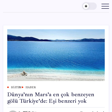
Skip
to
content
EĞITIM
HABER
Dünya’nın Mars’a en çok benzeyen
gölü Türkiye’de: Eşi benzeri yok