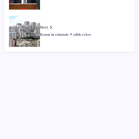
Next
Konut üretiminde 9 yıllık rekor
SON YAZILAR
Halkbank, ikincil halka arz süreci başlattı
Müze arşivinde unutulan canlılar: Herkes denizatı