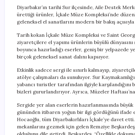
Diyarbakır’ın tarihi Sur ilçesinde, Aile Destek Mer
ürettiği ürünler, İçkale Müze Kompleksi’nde düzenle
geleneksel el sanatlarını modern bir bakış açısıyl
Tarih kokan İçkale Müze Kompleksi ve Saint George 
ziyaretçilere el yapımı ürünlerin büyülü dünyasını 
boyunca hazırladığı eserler, geniş bir yelpazede y
birçok geleneksel sanat dalını kapsıyor.
Etkinlik sadece sergi ile sınırlı kalmayıp, ziyaretç
atölye çalışmaları da sunuluyor. Sur Kaymakamlığı
yabancı turistler tarafından ilgiyle karşılandığını b
bizleri gururlandırıyor. Ayrıca, Müzeler Haftası’na
Sergide yer alan eserlerin hazırlanmasında büyük 
gününden itibaren yoğun bir ilgi gördüğünü ifade e
Hocaoğlu, tüm Diyarbakırlıları İçkale’ye davet etti
mekanlarını gezmek için gelen Remziye Beşkardeş, 
olduğunu dile getirdi. Beşkardeş, “Özellikle dokuma