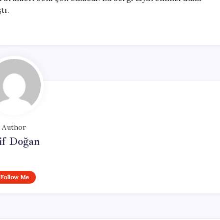
tı.
Author
if Doğan
Follow Me