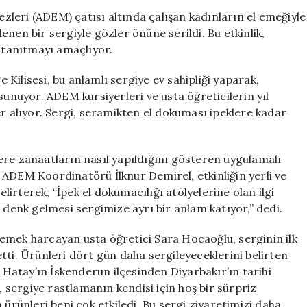
Ürünleri
kezleri (ADEM) çatısı altında çalışan kadınların el emeğiyle
Tarihi
nen bir sergiyle gözler önüne serildi. Bu etkinlik,
Mekanlarda
a tanıtmayı amaçlıyor.
Sergilendi
için
Kilisesi, bu anlamlı sergiye ev sahipliği yaparak,
sunuyor. ADEM kursiyerleri ve usta öğreticilerin yıl
er alıyor. Sergi, seramikten el dokuması ipeklere kadar
ilere zanaatların nasıl yapıldığını gösteren uygulamalı
 ADEM Koordinatörü İlknur Demirel, etkinliğin yerli ve
elirterek, “İpek el dokumacılığı atölyelerine olan ilgi
 denk gelmesi sergimize ayrı bir anlam katıyor,” dedi.
emek harcayan usta öğretici Sara Hocaoğlu, serginin ilk
tti. Ürünleri dört gün daha sergileyeceklerini belirten
. Hatay’ın İskenderun ilçesinden Diyarbakır’ın tarihi
sergiye rastlamanın kendisi için hoş bir sürpriz
 ürünleri beni çok etkiledi. Bu sergi ziyaretimizi daha