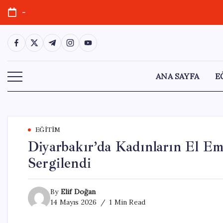
Skip
-
to
content
https://www.facebook.com/
https://twitter.com/
https://t.me/
https://www.instagram.com/
https://youtube.com/
ANA SAYFA
E
EĞITIM
Diyarbakır’da Kadınların El Em
Sergilendi
By
Elif Doğan
14 Mayıs 2026
1 Min Read