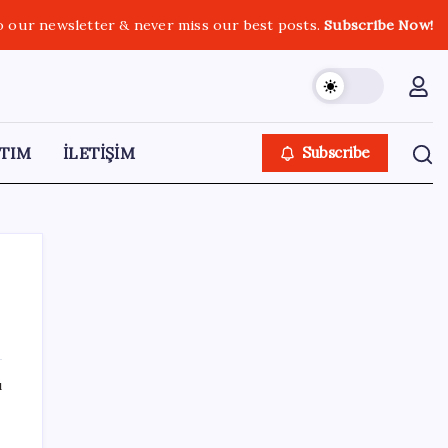
o our newsletter & never miss our best posts.
Subscribe Now!
TIM
İLETİŞİM
Subscribe
SON YAZILAR
ı
Bulgaristan’da bir dönem bitiyor: Etiketler
tamamen değişecek