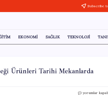
Subscribe t
ĞİTİM
EKONOMİ
SAĞLIK
TEKNOLOJİ
TANI
eği Ürünleri Tarihi Mekanlarda
Diyarbakır’da
yorumlar kapal
Kadınların
El
Emeği