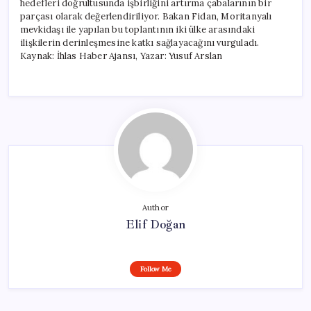
hedefleri doğrultusunda işbirliğini artırma çabalarının bir
ile
parçası olarak değerlendiriliyor. Bakan Fidan, Moritanyalı
Görüştü
mevkidaşı ile yapılan bu toplantının iki ülke arasındaki
için
ilişkilerin derinleşmesine katkı sağlayacağını vurguladı.
Kaynak: İhlas Haber Ajansı, Yazar: Yusuf Arslan
Author
Elif Doğan
Follow Me