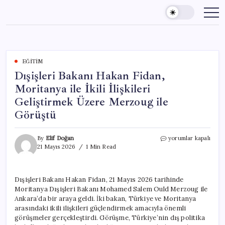
Skip
to
content
EĞITIM
Dışişleri Bakanı Hakan Fidan,
Moritanya ile İkili İlişkileri
Geliştirmek Üzere Merzoug ile
Görüştü
Dışişleri
By
Elif Doğan
yorumlar kapalı
Bakanı
21 Mayıs 2026
1 Min Read
Hakan
Fidan,
Moritanya
Dışişleri Bakanı Hakan Fidan, 21 Mayıs 2026 tarihinde
ile
Moritanya Dışişleri Bakanı Mohamed Salem Ould Merzoug ile
İkili
İlişkileri
Ankara’da bir araya geldi. İki bakan, Türkiye ve Moritanya
Geliştirmek
arasındaki ikili ilişkileri güçlendirmek amacıyla önemli
Üzere
görüşmeler gerçekleştirdi. Görüşme, Türkiye’nin dış politika
Merzoug