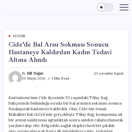
Skip
to
content
EĞITIM
Cide’de Bal Arısı Sokması Sonucu
Hastaneye Kaldırılan Kadın Tedavi
Altına Alındı
Cide’de
By
Elif Doğan
yorumlar kapalı
Bal
20 Mayıs 2026
1 Min Read
Arısı
Sokması
Sonucu
Kastamonu’nun Cide ilçesinde 53 yaşındaki Tülay Bağ,
Hastaneye
bahçesinde bulunduğu sırada bir bal arısının sokması sonucu
Kaldırılan
Kadın
fenalaşarak hastaneye kaldırıldı. Olay, Cide’nin Irmak
Tedavi
Mahallesi Batı Köyü’nde gerçekleşti. Tülay Bağ, komşusuna ait
Altına
bir arının saldırısına uğradıktan sonra aniden rahatsızlanarak
Alındı
yardım talep etti. Bölgedeki sağlık ekipleri hızlı bir şekilde
için
olay yerine ulaşarak Bağ’a ilk müdahaleyi yaptı. Ardından,