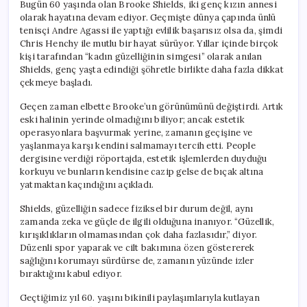
Bugün 60 yaşında olan Brooke Shields, iki genç kızın annesi
olarak hayatına devam ediyor. Geçmişte dünya çapında ünlü
tenisçi Andre Agassi ile yaptığı evlilik başarısız olsa da, şimdi
Chris Henchy ile mutlu bir hayat sürüyor. Yıllar içinde birçok
kişi tarafından “kadın güzelliğinin simgesi” olarak anılan
Shields, genç yaşta edindiği şöhretle birlikte daha fazla dikkat
çekmeye başladı.
Geçen zaman elbette Brooke’un görünümünü değiştirdi. Artık
eski halinin yerinde olmadığını biliyor; ancak estetik
operasyonlara başvurmak yerine, zamanın geçişine ve
yaşlanmaya karşı kendini salmamayı tercih etti. People
dergisine verdiği röportajda, estetik işlemlerden duyduğu
korkuyu ve bunların kendisine cazip gelse de bıçak altına
yatmaktan kaçındığını açıkladı.
Shields, güzelliğin sadece fiziksel bir durum değil, aynı
zamanda zeka ve güçle de ilgili olduğuna inanıyor. “Güzellik,
kırışıklıkların olmamasından çok daha fazlasıdır,” diyor.
Düzenli spor yaparak ve cilt bakımına özen göstererek
sağlığını korumayı sürdürse de, zamanın yüzünde izler
bıraktığını kabul ediyor.
Geçtiğimiz yıl 60. yaşını bikinili paylaşımlarıyla kutlayan