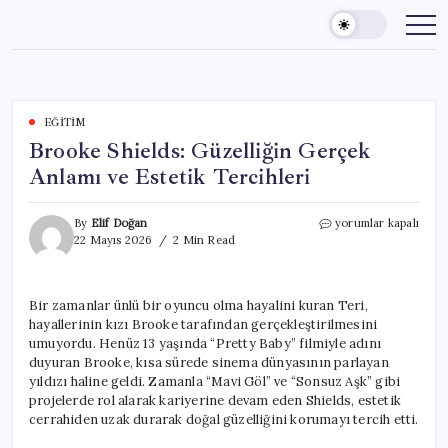
Skip
to
content
EĞITIM
Brooke Shields: Güzelliğin Gerçek
Anlamı ve Estetik Tercihleri
Brooke
By
Elif Doğan
yorumlar kapalı
Shields:
22 Mayıs 2026
2 Min Read
Güzelliğin
Gerçek
Anlamı
Bir zamanlar ünlü bir oyuncu olma hayalini kuran Teri,
ve
hayallerinin kızı Brooke tarafından gerçekleştirilmesini
Estetik
Tercihleri
umuyordu. Henüz 13 yaşında “Pretty Baby” filmiyle adını
için
duyuran Brooke, kısa sürede sinema dünyasının parlayan
yıldızı haline geldi. Zamanla “Mavi Göl” ve “Sonsuz Aşk” gibi
projelerde rol alarak kariyerine devam eden Shields, estetik
cerrahiden uzak durarak doğal güzelliğini korumayı tercih etti.