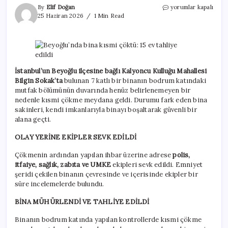
Beyoğlu’nda
By
Elif Doğan
yorumlar kapalı
bina
25 Haziran 2026
1 Min Read
kısmi
çöktü:
15
ev
tahliye
edildi
İstanbul’un Beyoğlu ilçesine bağlı Kalyoncu Kulluğu Mahallesi
için
Bilgin Sokak’ta
bulunan 7 katlı bir binanın bodrum katındaki
mutfak bölümünün duvarında henüz belirlenemeyen bir
nedenle kısmi çökme meydana geldi. Durumu fark eden bina
sakinleri, kendi imkanlarıyla binayı boşaltarak güvenli bir
alana geçti.
OLAY YERİNE EKİPLER SEVK EDİLDİ
Çökmenin ardından yapılan ihbar üzerine adrese
polis,
itfaiye, sağlık, zabıta ve UMKE
ekipleri sevk edildi. Emniyet
şeridi çekilen binanın çevresinde ve içerisinde ekipler bir
süre incelemelerde bulundu.
BİNA MÜHÜRLENDİ VE TAHLİYE EDİLDİ
Binanın bodrum katında yapılan kontrollerde kısmi çökme