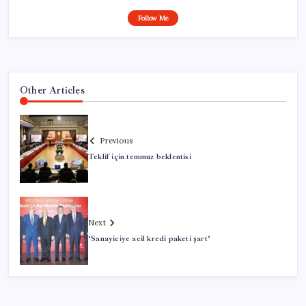
Follow Me
Other Articles
Previous
Teklif için temmuz beklentisi
Next
‘Sanayiciye acil kredi paketi şart’