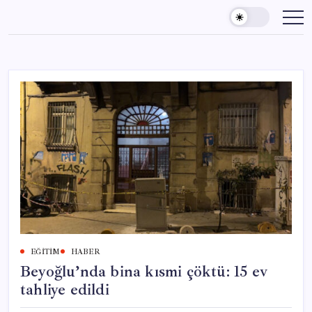
Skip
to
content
EĞITIM
HABER
Beyoğlu’nda bina kısmi çöktü: 15 ev
tahliye edildi