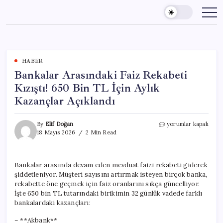
Skip
to
content
HABER
Bankalar Arasındaki Faiz Rekabeti
Kızıştı! 650 Bin TL İçin Aylık
Kazançlar Açıklandı
Bankalar
By
Elif Doğan
yorumlar kapalı
Arasındaki
18 Mayıs 2026
2 Min Read
Faiz
Rekabeti
Kızıştı!
Bankalar arasında devam eden mevduat faizi rekabeti giderek
650
şiddetleniyor. Müşteri sayısını artırmak isteyen birçok banka,
Bin
TL
rekabette öne geçmek için faiz oranlarını sıkça güncelliyor.
İçin
İşte 650 bin TL tutarındaki birikimin 32 günlük vadede farklı
Aylık
bankalardaki kazançları:
Kazançlar
Açıklandı
– **Akbank**