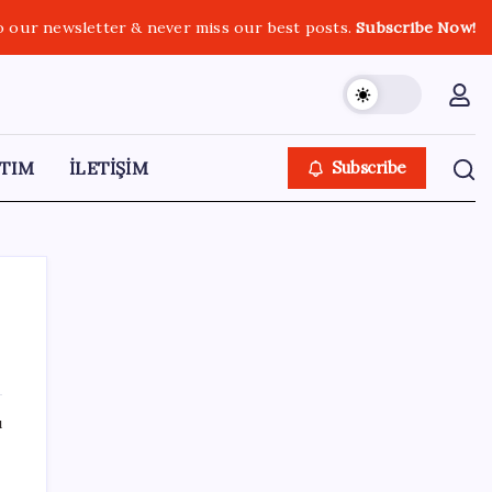
o our newsletter & never miss our best posts.
Subscribe Now!
TIM
İLETİŞİM
Subscribe
SON YAZILAR
ı
Halkbank, ikincil halka arz süreci başlattı