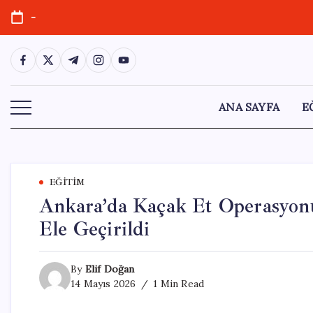
Skip
-
to
content
https://www.facebook.com/
https://twitter.com/
https://t.me/
https://www.instagram.com/
https://youtube.com/
ANA SAYFA
E
EĞITIM
Ankara’da Kaçak Et Operasyon
Ele Geçirildi
By
Elif Doğan
14 Mayıs 2026
1 Min Read