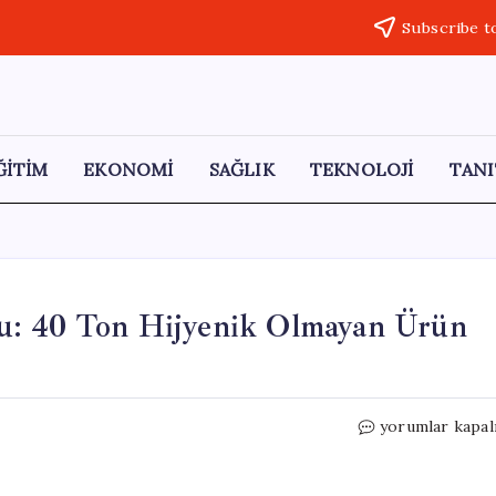
Subscribe t
ĞİTİM
EKONOMİ
SAĞLIK
TEKNOLOJİ
TANI
u: 40 Ton Hijyenik Olmayan Ürün
Ankara’da
yorumlar kapal
Kaçak
Et
Operasyonu: