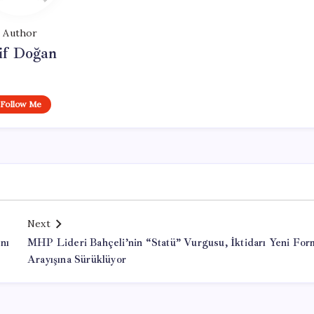
Author
if Doğan
Follow Me
Next
nı
MHP Lideri Bahçeli’nin “Statü” Vurgusu, İktidarı Yeni For
Arayışına Sürüklüyor