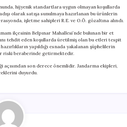
40
nunda, hijyenik standartlara uygun olmayan koşullarda
Ton
sadışı olarak satışa sunulmaya hazırlanan bu ürünlerin
Hijyenik
erasyonda, işletme sahipleri R.E. ve O.Ö. gözaltına alındı.
Olmayan
Ürün
amam ilçesinin Belpınar Mahallesi’nde bulunan bir et
Ele
nı tehdit eden koşullarda üretilmiş olan bu etleri tespit
Geçirildi
 hazırlıkların yapıldığı esnada yakalanan şüphelilerin
için
bir riski beraberinde getirmektedir.
i açısından son derece önemlidir. Jandarma ekipleri,
ceklerini duyurdu.