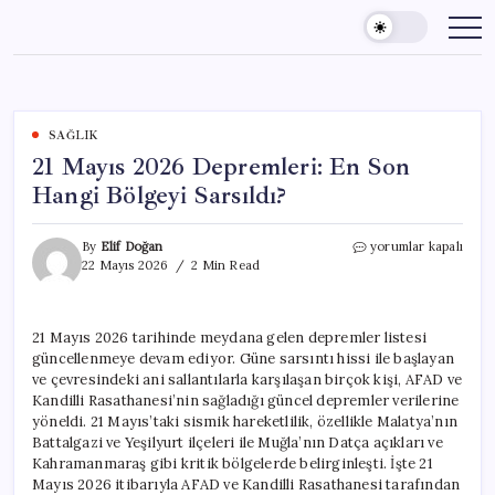
Skip
to
content
SAĞLIK
21 Mayıs 2026 Depremleri: En Son
Hangi Bölgeyi Sarsıldı?
21
By
Elif Doğan
yorumlar kapalı
Mayıs
22 Mayıs 2026
2 Min Read
2026
Depremleri:
En
21 Mayıs 2026 tarihinde meydana gelen depremler listesi
Son
güncellenmeye devam ediyor. Güne sarsıntı hissi ile başlayan
Hangi
Bölgeyi
ve çevresindeki ani sallantılarla karşılaşan birçok kişi, AFAD ve
Sarsıldı?
Kandilli Rasathanesi’nin sağladığı güncel depremler verilerine
için
yöneldi. 21 Mayıs’taki sismik hareketlilik, özellikle Malatya’nın
Battalgazi ve Yeşilyurt ilçeleri ile Muğla’nın Datça açıkları ve
Kahramanmaraş gibi kritik bölgelerde belirginleşti. İşte 21
Mayıs 2026 itibarıyla AFAD ve Kandilli Rasathanesi tarafından